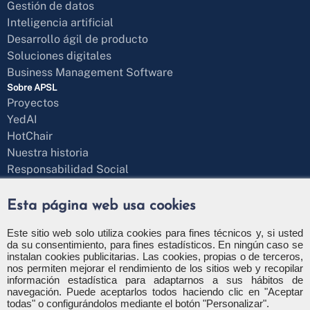
Gestión de datos
Inteligencia artificial
Desarrollo ágil de producto
Soluciones digitales
Business Management Software
Sobre APSL
Proyectos
YedAI
HotChair
Nuestra historia
Responsabilidad Social
Blog
¿Hablamos?
Esta página web usa cookies
Formulario de contacto
+34 971 43 97 71
Este sitio web solo utiliza cookies para fines técnicos y, si usted
da su consentimiento, para fines estadísticos. En ningún caso se
info@apsl.net
instalan cookies publicitarias. Las cookies, propias o de terceros,
nos permiten mejorar el rendimiento de los sitios web y recopilar
información estadística para adaptarnos a sus hábitos de
navegación. Puede aceptarlos todos haciendo clic en "Aceptar
todas" o configurándolos mediante el botón "Personalizar".