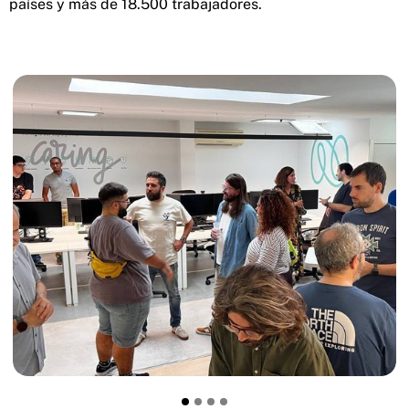
países y más de 18.500 trabajadores.
Previous
Ne