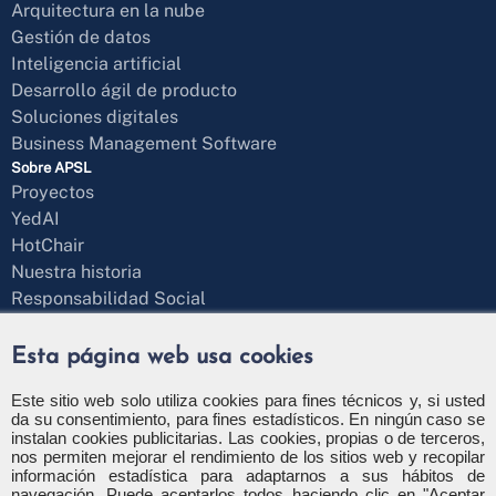
Arquitectura en la nube
Gestión de datos
Inteligencia artificial
Desarrollo ágil de producto
Soluciones digitales
Business Management Software
Sobre APSL
Proyectos
YedAI
HotChair
Nuestra historia
Responsabilidad Social
Blog
¿Hablamos?
Esta página web usa cookies
Formulario de contacto
+34 971 43 97 71
Este sitio web solo utiliza cookies para fines técnicos y, si usted
da su consentimiento, para fines estadísticos. En ningún caso se
info@apsl.net
instalan cookies publicitarias. Las cookies, propias o de terceros,
nos permiten mejorar el rendimiento de los sitios web y recopilar
información estadística para adaptarnos a sus hábitos de
navegación. Puede aceptarlos todos haciendo clic en "Aceptar