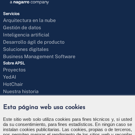
Servicios
Arquitectura en la nube
Gestión de datos
Inteligencia artificial
Desarrollo ágil de producto
Soluciones digitales
Business Management Software
Sobre APSL
Proyectos
YedAI
HotChair
Nuestra historia
Responsabilidad Social
Blog
Esta página web usa cookies
¿Hablamos?
Formulario de contacto
Este sitio web solo utiliza cookies para fines técnicos y, si usted
da su consentimiento, para fines estadísticos. En ningún caso se
+34 971 43 97 71
instalan cookies publicitarias. Las cookies, propias o de terceros,
info@apsl.net
nos permiten mejorar el rendimiento de los sitios web y recopilar