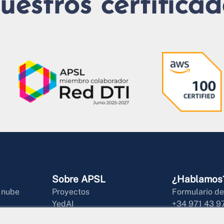
uestros certificad
Sobre APSL
¿Hablamos
a nube
Proyectos
Formulario de
YedAI
+34 971 43 9
ial
HotChair
info@apsl.net