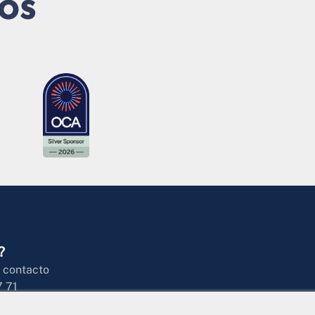
os
?
 contacto
7 71