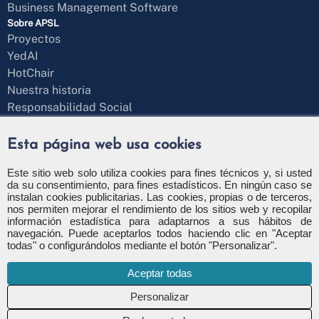
Business Management Software
Sobre APSL
Proyectos
YedAI
HotChair
Nuestra historia
Responsabilidad Social
Blog
¿Hablamos?
Esta página web usa cookies
Formulario de contacto
+34 971 43 97 71
Este sitio web solo utiliza cookies para fines técnicos y, si usted
da su consentimiento, para fines estadísticos. En ningún caso se
info@apsl.net
instalan cookies publicitarias. Las cookies, propias o de terceros,
nos permiten mejorar el rendimiento de los sitios web y recopilar
información estadística para adaptarnos a sus hábitos de
navegación. Puede aceptarlos todos haciendo clic en "Aceptar
todas" o configurándolos mediante el botón "Personalizar".
Política de privacidad
Política de seguridad
Aceptar todas
Política de cookies
Configuración de cookies
Canal de denuncia