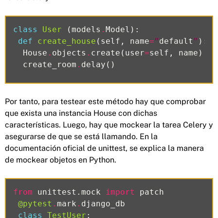
class
User
(
models
.
Model
):
def
create_house
(
self
,
name
=
”
default
”
):
House
.
objects
.
create
(
user
=
self
,
name
)
create_room
.
delay
()
Por tanto, para testear este método hay que comprobar
que exista una instancia House con dichas
características. Luego, hay que mockear la tarea Celery y
asegurarse de que se está llamando. En la
documentación oficial de unittest, se explica la manera
de mockear objetos en Python.
from
unittest.mock
import
patch
@pytest
.
mark
.
django_db
class
TestUser
: