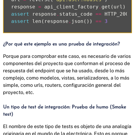
response
=
api_client_factory
.
get
(
url
)
assert
response
.
status_code
==
HTTP_200_O
assert
len
(
response
.
json
())
==
3
¿Por qué este ejemplo es una prueba de integración?
Porque para comprobar este caso, es necesario de varios
componentes del proyecto que conforman el proceso de
respuesta del endpoint que se ha usado, desde lo más
complejo, como modelos, vistas, serializadores, a lo más
simple, como urls, routers, configuración general del
proyecto, etc.
Un tipo de test de integración: Prueba de humo (Smoke
test)
El nombre de este tipo de tests es objeto de una analogía
originaria en el mundo de la electrónica. Esto es porque