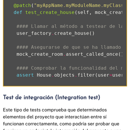
@patch
(
"myAppName.myModuleName.myClassNa
def
test_create_house
(
self
,
mock_create_
#### Llamar al método a testear de la f
user_factory
.
create_house
()
#### Asegurarse de que se ha llamado al
mock_create_room
.
assert_called_once
()
#### Comprobar la funcionalidad del mét
assert
House
.
objects
.
filter
(
user
=
user_f
Test de integración (Integration test)
Este tipo de tests comprueba que determinados
elementos del proyecto que interactúan entre sí
funcionan correctamente, como podría ser probar que