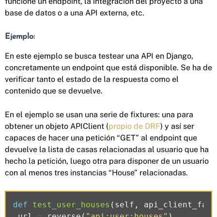
funcione un endpoint, la integración del proyecto a una
base de datos o a una API externa, etc.
Ejemplo:
En este ejemplo se busca testear una API en Django,
concretamente un endpoint que está disponible. Se ha de
verificar tanto el estado de la respuesta como el
contenido que se devuelve.
En el ejemplo se usan una serie de fixtures: una para
obtener un objeto APIClient (
propio de DRF
) y así ser
capaces de hacer una petición “GET” al endpoint que
devuelve la lista de casas relacionadas al usuario que ha
hecho la petición, luego otra para disponer de un usuario
con al menos tres instancias “House” relacionadas.
def
test_user_houses
(
self
,
api_client_fact
url
=
reverse
(
"api:user:houses"
)