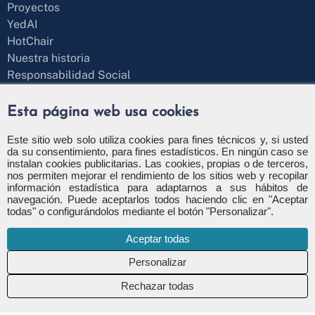
Proyectos
YedAI
HotChair
Nuestra historia
Responsabilidad Social
Blog
¿Hablamos?
Esta página web usa cookies
Formulario de contacto
+34 971 43 97 71
Este sitio web solo utiliza cookies para fines técnicos y, si usted
da su consentimiento, para fines estadísticos. En ningún caso se
info@apsl.net
instalan cookies publicitarias. Las cookies, propias o de terceros,
nos permiten mejorar el rendimiento de los sitios web y recopilar
información estadística para adaptarnos a sus hábitos de
navegación. Puede aceptarlos todos haciendo clic en "Aceptar
todas" o configurándolos mediante el botón "Personalizar".
Política de privacidad
Política de seguridad
Aceptar todas
Política de cookies
Configuración de cookies
Canal de denuncia
Rechazar todas