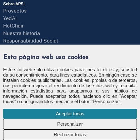
Sobre APSL
Proyectos
YedAI
HotChair
Nuestra historia
Responsabilidad Social
Blog
¿Hablamos?
Esta página web usa cookies
Formulario de contacto
+34 971 43 97 71
Este sitio web solo utiliza cookies para fines técnicos y, si usted
da su consentimiento, para fines estadísticos. En ningún caso se
info@apsl.net
instalan cookies publicitarias. Las cookies, propias o de terceros,
nos permiten mejorar el rendimiento de los sitios web y recopilar
información estadística para adaptarnos a sus hábitos de
navegación. Puede aceptarlos todos haciendo clic en "Aceptar
todas" o configurándolos mediante el botón "Personalizar".
Política de privacidad
Política de seguridad
Aceptar todas
Política de cookies
Configuración de cookies
Canal de denuncia
Rechazar todas