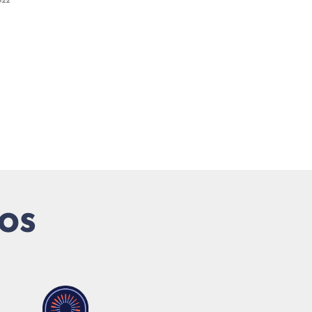
022
os