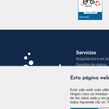
Servicios
Arquitectura en l
Gestión de datos
Inteligencia artific
Desarrollo ágil de
Esta página web
Soluciones digital
Business Manage
Este sitio web solo util
ningún caso se instalan 
de los sitios web y rec
todos haciendo clic en "