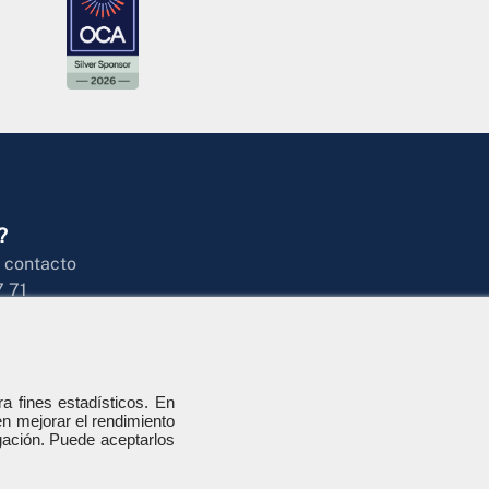
?
 contacto
7 71
ra fines estadísticos. En
en mejorar el rendimiento
gación. Puede aceptarlos