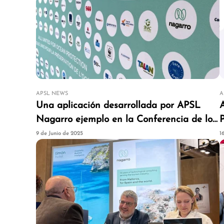
APSL NEWS
A
Una aplicación desarrollada por APSL
Nagarro ejemplo en la Conferencia de los
Océanos de la ONU (UNOC3) en Niza
9 de Junio de 2025
1