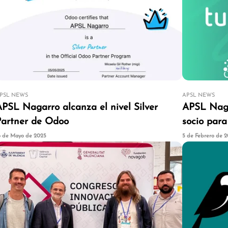
PSL NEWS
APSL NEWS
APSL Nagarro alcanza el nivel Silver
APSL Naga
Partner de Odoo
socio para
sector turí
6 de Mayo de 2025
5 de Febrero de 