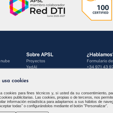
Sobre APSL
¿Hablamos
a nube
Proyectos
Formulario de
YedAI
+34 971 43 9
ial
HotChair
info@apsl.net
 producto
Nuestra historia
 usa cookies
es
Responsabilidad Social
ment Software
Blog
iza cookies para fines técnicos y, si usted da su consentimiento, pa
cookies publicitarias. Las cookies, propias o de terceros, nos permit
opilar información estadística para adaptarnos a sus hábitos de nave
Aceptar todas" o configurándolos mediante el botón "Personalizar".