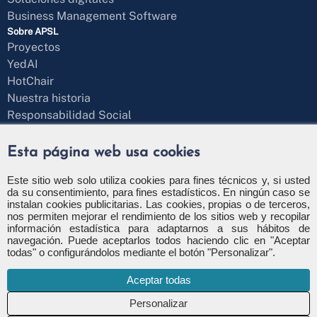
Business Management Software
Sobre APSL
Proyectos
YedAI
HotChair
Nuestra historia
Responsabilidad Social
Blog
¿Hablamos?
Esta página web usa cookies
Formulario de contacto
+34 971 43 97 71
Este sitio web solo utiliza cookies para fines técnicos y, si usted
da su consentimiento, para fines estadísticos. En ningún caso se
info@apsl.net
instalan cookies publicitarias. Las cookies, propias o de terceros,
nos permiten mejorar el rendimiento de los sitios web y recopilar
información estadística para adaptarnos a sus hábitos de
navegación. Puede aceptarlos todos haciendo clic en "Aceptar
todas" o configurándolos mediante el botón "Personalizar".
Política de privacidad
Política de seguridad
Aceptar todas
Política de cookies
Configuración de cookies
Canal de denuncia