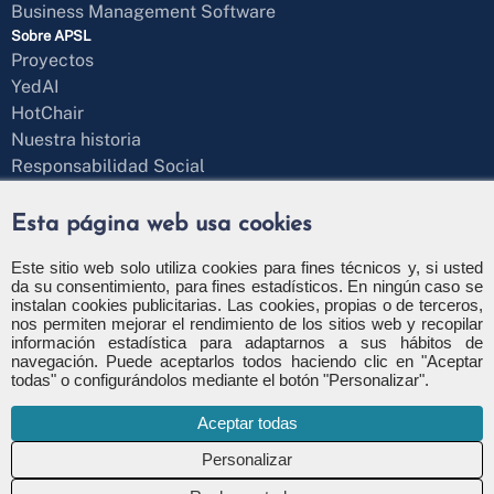
Business Management Software
Sobre APSL
Proyectos
YedAI
HotChair
Nuestra historia
Responsabilidad Social
Blog
¿Hablamos?
Esta página web usa cookies
Formulario de contacto
+34 971 43 97 71
Este sitio web solo utiliza cookies para fines técnicos y, si usted
da su consentimiento, para fines estadísticos. En ningún caso se
info@apsl.net
instalan cookies publicitarias. Las cookies, propias o de terceros,
nos permiten mejorar el rendimiento de los sitios web y recopilar
información estadística para adaptarnos a sus hábitos de
navegación. Puede aceptarlos todos haciendo clic en "Aceptar
todas" o configurándolos mediante el botón "Personalizar".
Política de privacidad
Política de seguridad
Aceptar todas
Política de cookies
Configuración de cookies
Canal de denuncia