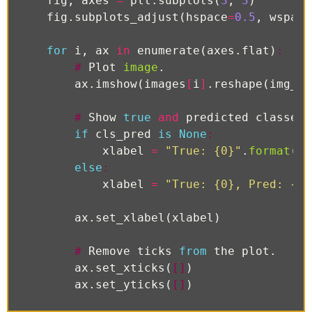
fig
,
axes
=
plt
.
subplots
(
3
,
3
)
fig
.
subplots_adjust
(
hspace
=
0.5
,
wspace
for
i
,
ax
in
enumerate
(
axes
.
flat
)
:
#
Plot
image
.
ax
.
imshow
(
images
[
i
]
.
reshape
(
img_sh
#
Show
true
and
predicted
classes
.
if
cls_pred
is
None
:
xlabel
=
"True: {0}"
.
format
(
cl
else
:
xlabel
=
"True: {0}, Pred: {1}
ax
.
set_xlabel
(
xlabel
)
#
Remove
ticks
from
the
plot
.
ax
.
set_xticks
(
[]
)
ax
.
set_yticks
(
[]
)