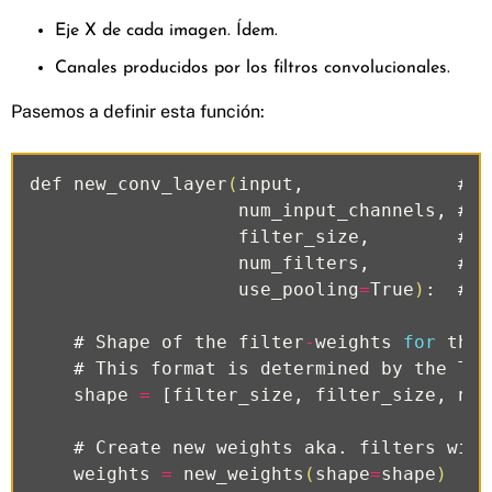
Eje X de cada imagen. Ídem.
Canales producidos por los filtros convolucionales.
Pasemos a definir esta función:
def
new_conv_layer
(
input
,
#
T
num_input_channels
,
#
N
filter_size
,
#
W
num_filters
,
#
N
use_pooling
=
True
)
:
#
U
#
Shape
of
the
filter
-
weights
for
the
#
This
format
is
determined
by
the
Ten
shape
=
[
filter_size
,
filter_size
,
num
#
Create
new
weights
aka
.
filters
with
weights
=
new_weights
(
shape
=
shape
)