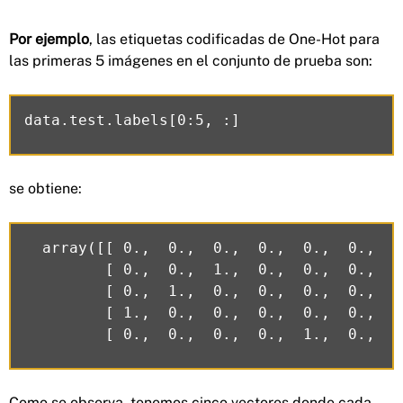
Por ejemplo
, las etiquetas codificadas de One-Hot para
las primeras 5 imágenes en el conjunto de prueba son:
se obtiene:
  array([[ 0.,  0.,  0.,  0.,  0.,  0.,  0
         [ 0.,  0.,  1.,  0.,  0.,  0.,  0
         [ 0.,  1.,  0.,  0.,  0.,  0.,  0
         [ 1.,  0.,  0.,  0.,  0.,  0.,  0
Como se observa, tenemos cinco vectores donde cada