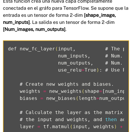
Esta función crea una nueva capa completamente
conectada en el gráfo para TensorFlow. Se supone que la
entrada es un tensor de forma 2-dim
[shape_image,
num_inputs]
. La salida es un tensor de forma 2-dim
[Num_images, num_outputs]
.
def
new_fc_layer
(
input
,
#
The
pre
num_inputs
,
#
Num
.
in
num_outputs
,
#
Num
.
ou
use_relu
=
True
)
:
#
Use
Rec
#
Create
new
weights
and
biases
.
weights
=
new_weights
(
shape
=
[
num_input
biases
=
new_biases
(
length
=
num_outputs
#
Calculate
the
layer
as
the
matrix
mu
#
the
input
and
weights
,
and
then
add
layer
=
tf
.
matmul
(
input
,
weights
)
+
bi