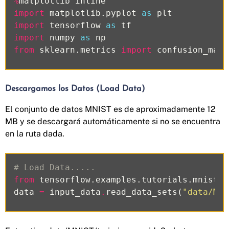
%
matplotlib
inline
import
matplotlib.pyplot
as
plt
import
tensorflow
as
tf
import
numpy
as
np
from
sklearn.metrics
import
confusion_matr
Descargamos los Datos (Load Data)
El conjunto de datos MNIST es de aproximadamente 12
MB y se descargará automáticamente si no se encuentra
en la ruta dada.
# Load Data.....
from
tensorflow.examples.tutorials.mnist
i
data
=
input_data
.
read_data_sets
(
"data/MNI