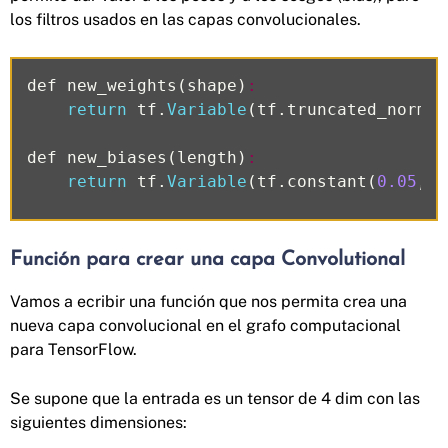
los filtros usados en las capas convolucionales.
def
new_weights
(
shape
)
:
return
tf
.
Variable
(
tf
.
truncated_normal
def
new_biases
(
length
)
:
return
tf
.
Variable
(
tf
.
constant
(
0.05
,
s
Función para crear una capa Convolutional
Vamos a ecribir una función que nos permita crea una
nueva capa convolucional en el grafo computacional
para TensorFlow.
Se supone que la entrada es un tensor de 4 dim con las
siguientes dimensiones: