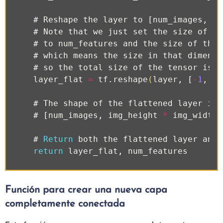
#
Reshape
the
layer
to
[
num_images
,
nu
#
Note
that
we
just
set
the
size
of
th
#
to
num_features
and
the
size
of
the
#
which
means
the
size
in
that
dimensi
#
so
the
total
size
of
the
tensor
is
u
layer_flat
=
tf
.
reshape
(
layer
,
[
-
1
,
nu
#
The
shape
of
the
flattened
layer
is
#
[
num_images
,
img_height
*
img_width
#
Return
both
the
flattened
layer
and
return
layer_flat
,
num_features
Función para crear una nueva capa
completamente conectada