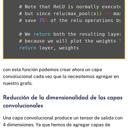
#
Note
that
ReLU
is
normally
executed
#
but
since
relu
(
max_pool
(
x
))
==
max_p
#
save
75
%
of
the
relu
-
operations
by
m
#
We
return
both
the
resulting
layer
a
#
because
we
will
plot
the
weights
lat
return
layer
,
weights
con esta función podemos crear ahora un capa
convolucional cada vez que la necesitemos agregar en
nuestro grafo.
Reducción de la dimensionalidad de las capas
convolucionales
Una capa convolucional produce un tensor de salida con
4 dimensiones. Ya que hemos de agregar capas de