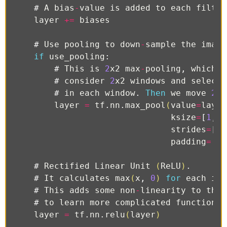
#
A
bias
-
value
is
added
to
each
filter
layer
+=
biases
#
Use
pooling
to
down
-
sample
the
image
if
use_pooling
:
#
This
is
2
x2
max
-
pooling
,
which
m
#
consider
2
x2
windows
and
select
#
in
each
window
.
Then
we
move
2
p
layer
=
tf
.
nn
.
max_pool
(
value
=
layer
ksize
=
[
1
,
2
strides
=
[
1
,
padding
=
'SA
#
Rectified
Linear
Unit
(
ReLU
)
.
#
It
calculates
max
(
x
,
0
)
for
each
inp
#
This
adds
some
non
-
linearity
to
the
#
to
learn
more
complicated
functions
.
layer
=
tf
.
nn
.
relu
(
layer
)