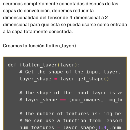
neuronas completamente conectadas después de las
capas de convolución, debemos reducir la
dimensionalidad del tensor de 4-dimensional a 2-
dimensional para que ésta se pueda usarse como entrada
a la capa totalmente conectada.
Creamos la función flatten_layer()
def
flatten_layer
(
layer
)
:
#
Get
the
shape
of
the
input
layer
.
layer_shape
=
layer
.
get_shape
()
#
The
shape
of
the
input
layer
is
assu
#
layer_shape
==
[
num_images
,
img_heig
#
The
number
of
features
is
:
img_heigh
#
We
can
use
a
function
from
TensorFlo
num_features
=
layer_shape
[
1
:
4
].
num_el