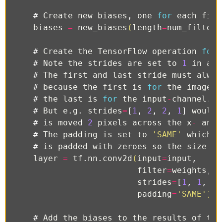
#
Create
new
biases
,
one
for
each
filt
biases
=
new_biases
(
length
=
num_filters
#
Create
the
TensorFlow
operation
for
#
Note
the
strides
are
set
to
1
in
all
#
The
first
and
last
stride
must
alway
#
because
the
first
is
for
the
image
-
n
#
the
last
is
for
the
input
-
channel
.
#
But
e
.
g
.
strides
=
[
1
,
2
,
2
,
1
]
would
#
is
moved
2
pixels
across
the
x
-
and
#
The
padding
is
set
to
'SAME'
which
m
#
is
padded
with
zeroes
so
the
size
of
layer
=
tf
.
nn
.
conv2d
(
input
=
input
,
filter
=
weights
,
strides
=
[
1
,
1
,
1
,
padding
=
'SAME'
)
#
Add
the
biases
to
the
results
of
the