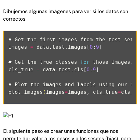
Dibujemos algunas imágenes para ver si los datos son
correctos
#
Get
the
first
images
from
the
test
-
set
.
images
=
data
.
test
.
images
[
0
:
9
]
#
Get
the
true
classes
for
those
images
.
cls_true
=
data
.
test
.
cls
[
0
:
9
]
#
Plot
the
images
and
labels
using
our
hel
plot_images
(
images
=
images
,
cls_true
=
cls_tr
El siguiente paso es crear unas funciones que nos
permite dar valor a los pesos y a los sesgos (bias), paro