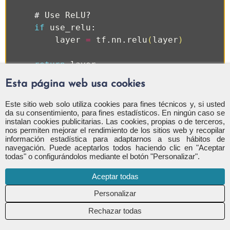
#
Use
ReLU
?
if
use_relu
:
layer
=
tf
.
nn
.
relu
(
layer
)
return
layer
Esta página web usa cookies
Las variables de marcador de posición
Este sitio web solo utiliza cookies para fines técnicos y, si usted
da su consentimiento, para fines estadísticos. En ningún caso se
(Placeholder variables)
instalan cookies publicitarias. Las cookies, propias o de terceros,
nos permiten mejorar el rendimiento de los sitios web y recopilar
información estadística para adaptarnos a sus hábitos de
Creamos las variables de marcador de posición como
navegación. Puede aceptarlos todos haciendo clic en "Aceptar
hicimos en el
Tutorial I
todas" o configurándolos mediante el botón "Personalizar".
Aceptar todas
x = tf.placeholder(tf.float32, shape=[None
x_image = tf.reshape(x, [-1, img_size, img
y_true = tf.placeholder(tf.float32, shape=
Rechazar todas
y_true = tf.placeholder(tf.float32, shape=