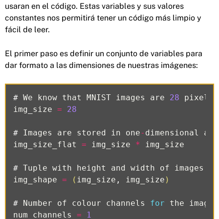
usaran en el código. Estas variables y sus valores
constantes nos permitirá tener un código más limpio y
fácil de leer.
El primer paso es definir un conjunto de variables para
dar formato a las dimensiones de nuestras imágenes:
#
We
know
that
MNIST
images
are
28
pixels
img_size
=
28
#
Images
are
stored
in
one
-
dimensional
arr
img_size_flat
=
img_size
*
img_size
#
Tuple
with
height
and
width
of
images
us
img_shape
=
(
img_size
,
img_size
)
#
Number
of
colour
channels
for
the
images
num_channels
=
1