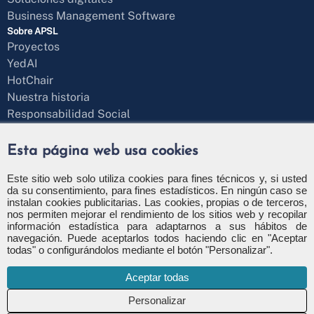
Business Management Software
Sobre APSL
Proyectos
YedAI
HotChair
Nuestra historia
Responsabilidad Social
Blog
¿Hablamos?
Esta página web usa cookies
Formulario de contacto
+34 971 43 97 71
Este sitio web solo utiliza cookies para fines técnicos y, si usted
da su consentimiento, para fines estadísticos. En ningún caso se
info@apsl.net
instalan cookies publicitarias. Las cookies, propias o de terceros,
nos permiten mejorar el rendimiento de los sitios web y recopilar
información estadística para adaptarnos a sus hábitos de
navegación. Puede aceptarlos todos haciendo clic en "Aceptar
todas" o configurándolos mediante el botón "Personalizar".
Política de privacidad
Política de seguridad
Aceptar todas
Política de cookies
Configuración de cookies
Canal de denuncia