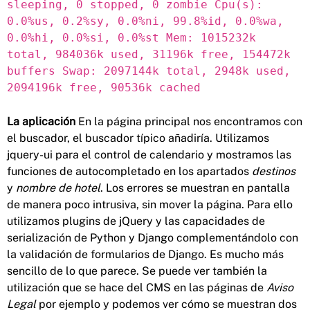
sleeping, 0 stopped, 0 zombie Cpu(s):
0.0%us, 0.2%sy, 0.0%ni, 99.8%id, 0.0%wa,
0.0%hi, 0.0%si, 0.0%st Mem: 1015232k
total, 984036k used, 31196k free, 154472k
buffers Swap: 2097144k total, 2948k used,
2094196k free, 90536k cached
La aplicación
En la página principal nos encontramos con
el buscador, el buscador típico añadiría. Utilizamos
jquery-ui para el control de calendario y mostramos las
funciones de autocompletado en los apartados
destinos
y
nombre de hotel
. Los errores se muestran en pantalla
de manera poco intrusiva, sin mover la página. Para ello
utilizamos plugins de jQuery y las capacidades de
serialización de Python y Django complementándolo con
la validación de formularios de Django. Es mucho más
sencillo de lo que parece. Se puede ver también la
utilización que se hace del CMS en las páginas de
Aviso
Legal
por ejemplo y podemos ver cómo se muestran dos