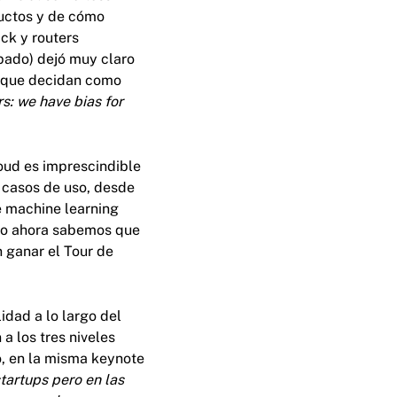
ductos y de cómo
ck y routers
pado) dejó muy claro
s que decidan como
rs: we have bias for
loud es imprescindible
s casos de uso, desde
e machine learning
so ahora sabemos que
n ganar el Tour de
idad a lo largo del
 los tres niveles
, en la misma keynote
tartups pero en las