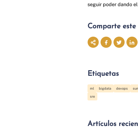
seguir poder dando el 
Comparte este 
Etiquetas
ml
bigdata
devops
su
sre
Artículos recie