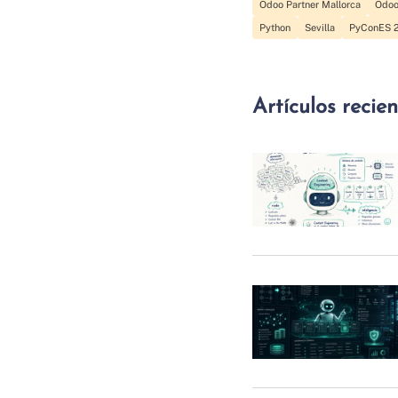
Odoo Partner Mallorca
Odoo
Python
Sevilla
PyConES 2
Artículos recie