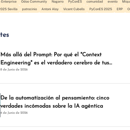
 Enterprise
Odoo Community
Nagarro
PyConES
comunidad
evento
Mique
025 Sevilla
patrocinio
Antoni Aloy
Vicent Cubells
PyConES 2025
ERP
O
ntes
Más allá del Prompt: Por qué el "Context
Engineering" es el verdadero cerebro de tus
8 de Junio de 2026
agentes de IAM
De la automatización al pensamiento: cinco
verdades incómodas sobre la IA agéntica
4 de Junio de 2026