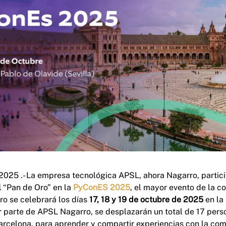
2025 .- La empresa tecnológica APSL, ahora Nagarro, parti
l
“Pan de Oro” en la
PyConES 2025
, el mayor evento de la 
ro se celebrará los días
17, 18 y 19 de octubre de 2025
en la
r parte de APSL Nagarro, se desplazarán un total de 17 per
Barcelona, para aprender y compartir experiencias con la co