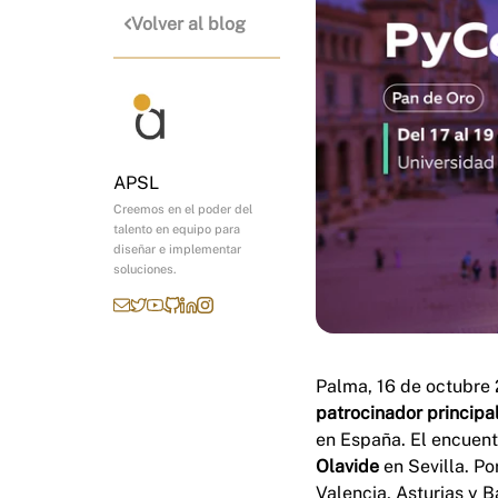
Volver al blog
APSL
Creemos en el poder del
talento en equipo para
diseñar e implementar
soluciones.
Palma, 16 de octubre 
patrocinador principa
en España. El encuent
Olavide
en Sevilla. Po
Valencia, Asturias y 