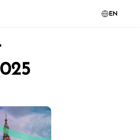
EN
r
2025