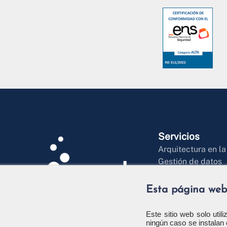
Servicios
Arquitectura en l
Gestión de datos
Inteligencia artific
Desarrollo ágil de
Esta página web
Soluciones digital
Business Manage
Este sitio web solo util
ningún caso se instalan 