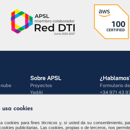
Sobre APSL
¿Hablamos
a nube
Proyectos
Formulario de
YedAI
+34 971 43 9
ial
HotChair
info@apsl.net
 producto
Nuestra historia
 usa cookies
es
Responsabilidad Social
ment Software
Blog
iza cookies para fines técnicos y, si usted da su consentimiento, pa
cookies publicitarias. Las cookies, propias o de terceros, nos permit