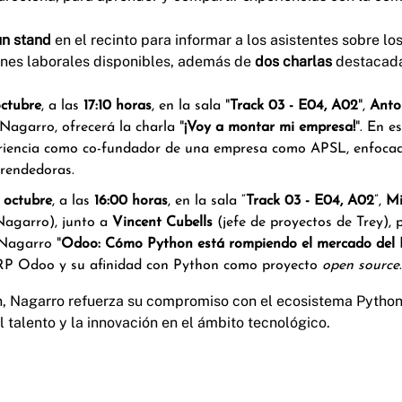
n stand
en el recinto para informar a los asistentes sobre lo
ones laborales disponibles, además de
dos charlas
destacada
octubre
, a las
17:10 horas
, en la sala "
Track 03 - E04, A02
",
Anto
Nagarro, ofrecerá la charla "
¡Voy a montar mi empresa!
". En e
eriencia como co-fundador de una empresa como APSL, enfocad
rendedoras.
 octubre
, a las
16:00 horas
, en la sala “
Track 03 - E04, A02
”,
Mi
Nagarro), junto a
Vincent Cubells
(jefe de proyectos de Trey), 
Nagarro "
Odoo: Cómo Python está rompiendo el mercado del
ERP Odoo y su afinidad con Python como proyecto
open source
.
n, Nagarro refuerza su compromiso con el ecosistema Pytho
 talento y la innovación en el ámbito tecnológico.