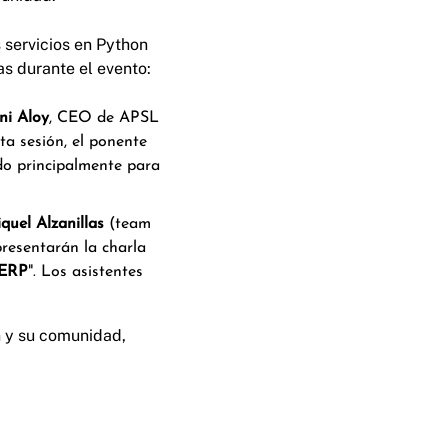
s servicios en Python
s durante el evento:
ni Aloy
, CEO de APSL
sta sesión, el ponente
o principalmente para
quel Alzanillas
(team
presentarán la charla
 ERP
". Los asistentes
n y su comunidad,