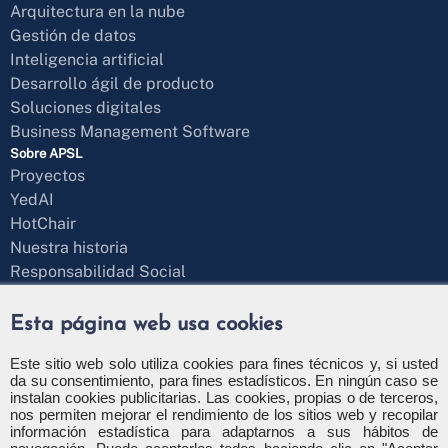
Arquitectura en la nube
Gestión de datos
Inteligencia artificial
Desarrollo ágil de producto
Soluciones digitales
Business Management Software
Sobre APSL
Proyectos
YedAI
HotChair
Nuestra historia
Responsabilidad Social
Blog
¿Hablamos?
Esta página web usa cookies
Formulario de contacto
+34 971 43 97 71
Este sitio web solo utiliza cookies para fines técnicos y, si usted
da su consentimiento, para fines estadísticos. En ningún caso se
info@apsl.net
instalan cookies publicitarias. Las cookies, propias o de terceros,
nos permiten mejorar el rendimiento de los sitios web y recopilar
información estadística para adaptarnos a sus hábitos de