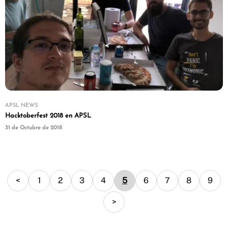
APSL NEWS
Hacktoberfest 2018 en APSL
31 de Octubre de 2018
<
1
2
3
4
5
6
7
8
9
>