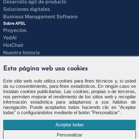
Desarrollo ágil de producto
Soluciones digitales
Business Management Software
Sobre APSL
Proyectos
YedAI
HotChair
Nuestra historia
Responsabilidad Social
Blog
Esta página web usa cookies
¿Hablamos?
Formulario de contacto
Este sitio web solo utiliza cookies para fines técnicos y, si usted
da su consentimiento, para fines estadísticos. En ningún caso se
+34 971 43 97 71
instalan cookies publicitarias. Las cookies, propias o de terceros,
info@apsl.net
nos permiten mejorar el rendimiento de los sitios web y recopilar
información estadística para adaptarnos a sus hábitos de
navegación. Puede aceptarlos todos haciendo clic en "Aceptar
todas" o configurándolos mediante el botón "Personalizar".
Aceptar todas
Política de privacidad
Política de seguridad
Política de cookies