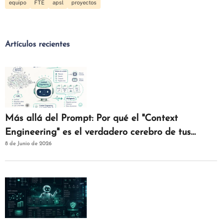
equipo
FTE
apsl
proyectos
Artículos recientes
Más allá del Prompt: Por qué el "Context
Engineering" es el verdadero cerebro de tus
8 de Junio de 2026
agentes de IAM