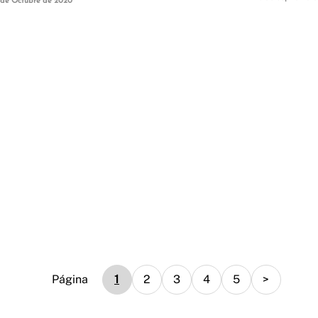
 de Octubre de 2020
Página
1
2
3
4
5
>