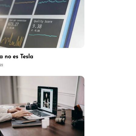
a no es Tesla
22