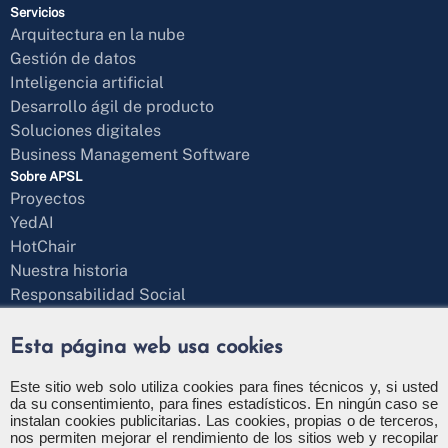
Servicios
Arquitectura en la nube
Gestión de datos
Inteligencia artificial
Desarrollo ágil de producto
Soluciones digitales
Business Management Software
Sobre APSL
Proyectos
YedAI
HotChair
Nuestra historia
Responsabilidad Social
Blog
¿Hablamos?
Esta página web usa cookies
Formulario de contacto
+34 971 43 97 71
Este sitio web solo utiliza cookies para fines técnicos y, si usted
da su consentimiento, para fines estadísticos. En ningún caso se
info@apsl.net
instalan cookies publicitarias. Las cookies, propias o de terceros,
nos permiten mejorar el rendimiento de los sitios web y recopilar