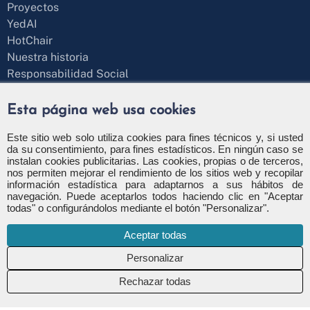
Proyectos
YedAI
HotChair
Nuestra historia
Responsabilidad Social
Blog
¿Hablamos?
Esta página web usa cookies
Formulario de contacto
+34 971 43 97 71
Este sitio web solo utiliza cookies para fines técnicos y, si usted
da su consentimiento, para fines estadísticos. En ningún caso se
info@apsl.net
instalan cookies publicitarias. Las cookies, propias o de terceros,
nos permiten mejorar el rendimiento de los sitios web y recopilar
información estadística para adaptarnos a sus hábitos de
navegación. Puede aceptarlos todos haciendo clic en "Aceptar
todas" o configurándolos mediante el botón "Personalizar".
Política de privacidad
Política de seguridad
Aceptar todas
Política de cookies
Configuración de cookies
Canal de denuncia
Rechazar todas