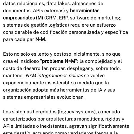
datos relacionales, data lakes, almacenes de
documentos, APIs externas) y
herramientas
empresariales (M)
(CRM, ERP, software de marketing,
sistemas de gestión logística) requiere un esfuerzo
considerable de codificación personalizada y específica
para cada par
N-M
.
Esto no solo es lento y costoso inicialmente, sino que
crea el insidioso
"problema N×M"
: la complejidad y el
costo de desarrollar, probar, desplegar y, sobre todo,
mantener
N×M integraciones únicas
se vuelve
exponencialmente insostenible a medida que la
organización adopta más herramientas de IA y sus
sistemas empresariales evolucionan.
Los sistemas heredados (legacy systems), a menudo
caracterizados por arquitecturas monolíticas, rígidas y
APIs limitadas o inexistentes, agravan significativamente
este desafío, actuando como verdaderos frenos a la