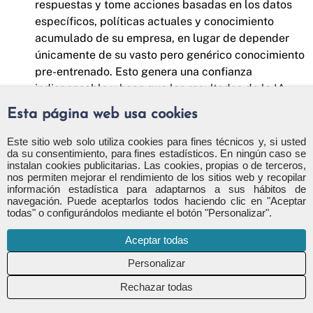
respuestas y tome acciones basadas en los datos
específicos, políticas actuales y conocimiento
acumulado de su empresa, en lugar de depender
únicamente de su vasto pero genérico conocimiento
pre-entrenado. Esto genera una confianza
indispensable y hace que los resultados de la IA
sean fiables y seguros para el uso en operaciones
Esta página web usa cookies
empresariales críticas. Además, implementar RAG
suele ser significativamente más rentable y ágil que
Este sitio web solo utiliza cookies para fines técnicos y, si usted
da su consentimiento, para fines estadísticos. En ningún caso se
reentrenar continuamente modelos gigantescos con
instalan cookies publicitarias. Las cookies, propias o de terceros,
datos privados. Transforma la IA de una caja negra
nos permiten mejorar el rendimiento de los sitios web y recopilar
potencialmente errática a un asistente transparente
información estadística para adaptarnos a sus hábitos de
navegación. Puede aceptarlos todos haciendo clic en "Aceptar
y verificable.
todas" o configurándolos mediante el botón "Personalizar".
Aceptar todas
La Sinergia: Cómo MCP, Agentes y RAG Trabajan Juntos
La verdadera magia y el potencial transformador de la
IA
Conectada
se manifiestan cuando estos tres
Rechazar todas
componentes –
MCP, Agentes y RAG
– trabajan en