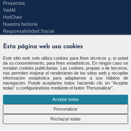
Proyectos
YedAI
HotChair
Nuestra historia
Responsabilidad Social
Blog
¿Hablamos?
Esta página web usa cookies
Formulario de contacto
+34 971 43 97 71
Este sitio web solo utiliza cookies para fines técnicos y, si usted
da su consentimiento, para fines estadísticos. En ningún caso se
info@apsl.net
instalan cookies publicitarias. Las cookies, propias o de terceros,
nos permiten mejorar el rendimiento de los sitios web y recopilar
información estadística para adaptarnos a sus hábitos de
navegación. Puede aceptarlos todos haciendo clic en "Aceptar
todas" o configurándolos mediante el botón "Personalizar".
Política de privacidad
Política de seguridad
Aceptar todas
Política de cookies
Configuración de cookies
Canal de denuncia
Rechazar todas