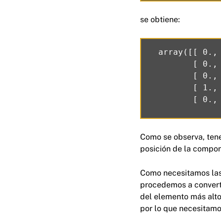
se obtiene:
  array([[ 0.,
         [ 0.,
         [ 0.,
         [ 1.,
Como se observa, ten
posición de la compone
Como necesitamos las
procedemos a convert
del elemento más alto.
por lo que necesitamos