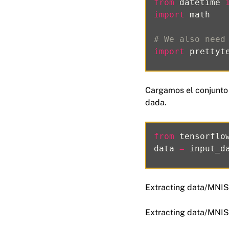
from
datetime
import
math
# We also need
import
prettyt
Cargamos el conjunto
dada.
from
tensorflo
data
=
input_d
Extracting data/MNIS
Extracting data/MNIST