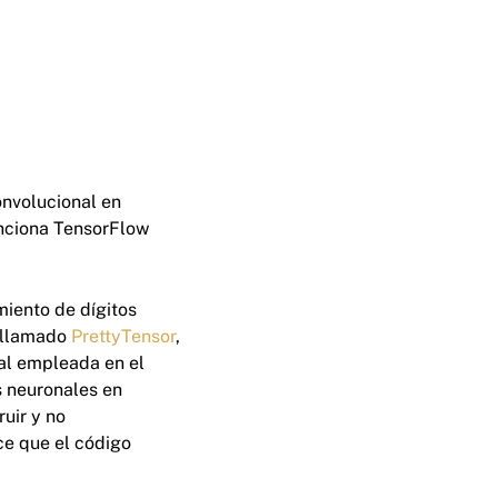
nvolucional en
unciona TensorFlow
iento de dígitos
w llamado
PrettyTensor
,
nal empleada en el
 neuronales en
ruir y no
ce que el código