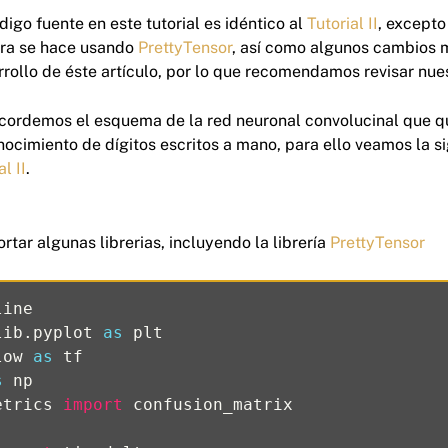
igo fuente en este tutorial es idéntico al
Tutorial II
, excepto
ora se hace usando
PrettyTensor
, así como algunos cambios 
rrollo de éste artículo, por lo que recomendamos revisar nue
recordemos el esquema de la red neuronal convolucinal que
onocimiento de dígitos escritos a mano, para ello veamos la 
al II
.
ar algunas librerias, incluyendo la librería
PrettyTensor
line
lib.pyplot
as
plt
low
as
tf
s
np
etrics
import
confusion_matrix