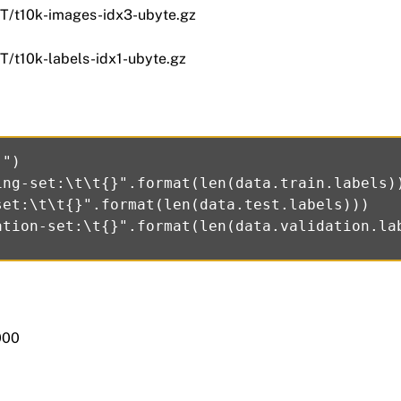
T/t10k-images-idx3-ubyte.gz
T/t10k-labels-idx1-ubyte.gz
")

ing-set:\t\t{}".format(len(data.train.labels))
set:\t\t{}".format(len(data.test.labels)))

000