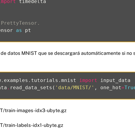
import
timedelta
 PrettyTensor.
ensor
as
pt
 de datos MNIST que se descargará automáticamente si no se
w.examples.tutorials.mnist
import
input_data
ata
.
read_data_sets
(
'data/MNIST/'
,
one_hot
=
Tru
T/train-images-idx3-ubyte.gz
/train-labels-idx1-ubyte.gz