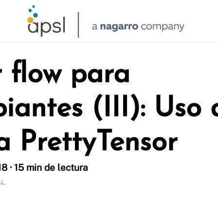
 flow para
piantes (III): Uso 
ía PrettyTensor
8 · 15 min de lectura
AL