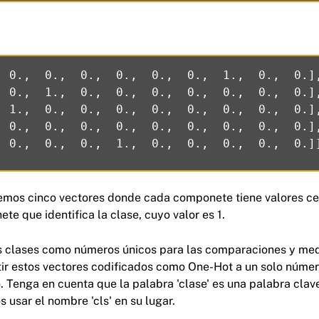
  0.,  0.,  0.,  0.,  0.,  0.,  1.,  0.,  0.],
  0.,  1.,  0.,  0.,  0.,  0.,  0.,  0.,  0.],
  1.,  0.,  0.,  0.,  0.,  0.,  0.,  0.,  0.],
  0.,  0.,  0.,  0.,  0.,  0.,  0.,  0.,  0.],
emos cinco vectores donde cada componete tiene valores ce
te que identifica la clase, cuyo valor es 1.
 clases como números únicos para las comparaciones y med
ir estos vectores codificados como One-Hot a un solo númer
 Tenga en cuenta que la palabra 'clase' es una palabra clave
 usar el nombre 'cls' en su lugar.