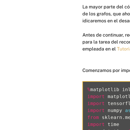
La mayor parte del cód
de los grafos, que ah
idicaremos en el desa
Antes de continuar, 
para la tarea del rec
empleada en el
Tutori
Comenzamos por import
%
matplotlib
in
import
matplot
import
tensorf
import
numpy
a
from
sklearn.m
import
time