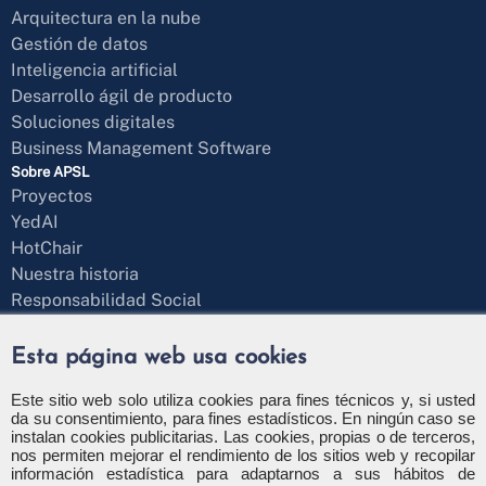
Arquitectura en la nube
Gestión de datos
Inteligencia artificial
Desarrollo ágil de producto
Soluciones digitales
Business Management Software
Sobre APSL
Proyectos
YedAI
HotChair
Nuestra historia
Responsabilidad Social
Blog
¿Hablamos?
Esta página web usa cookies
Formulario de contacto
+34 971 43 97 71
Este sitio web solo utiliza cookies para fines técnicos y, si usted
da su consentimiento, para fines estadísticos. En ningún caso se
info@apsl.net
instalan cookies publicitarias. Las cookies, propias o de terceros,
nos permiten mejorar el rendimiento de los sitios web y recopilar
información estadística para adaptarnos a sus hábitos de