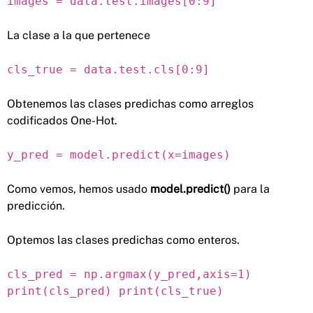
images = data.test.images[0:9]
La clase a la que pertenece
cls_true = data.test.cls[0:9]
Obtenemos las clases predichas como arreglos
codificados One-Hot.
y_pred = model.predict(x=images)
Como vemos, hemos usado
model.predict()
para la
predicción.
Optemos las clases predichas como enteros.
cls_pred = np.argmax(y_pred,axis=1)
print(cls_pred) print(cls_true)