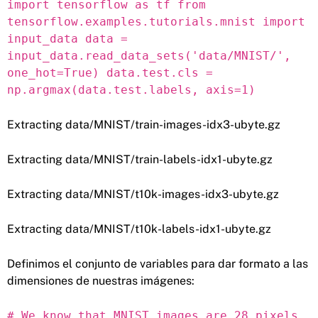
import tensorflow as tf from
tensorflow.examples.tutorials.mnist import
input_data data =
input_data.read_data_sets('data/MNIST/',
one_hot=True) data.test.cls =
np.argmax(data.test.labels, axis=1)
Extracting data/MNIST/train-images-idx3-ubyte.gz
Extracting data/MNIST/train-labels-idx1-ubyte.gz
Extracting data/MNIST/t10k-images-idx3-ubyte.gz
Extracting data/MNIST/t10k-labels-idx1-ubyte.gz
Definimos el conjunto de variables para dar formato a las
dimensiones de nuestras imágenes:
# We know that MNIST images are 28 pixels