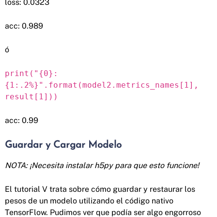
loss: 0.0323
acc: 0.989
ó
print("{0}:
{1:.2%}".format(model2.metrics_names[1],
result[1]))
acc: 0.99
Guardar y Cargar Modelo
NOTA: ¡Necesita instalar h5py para que esto funcione!
El tutorial V trata sobre cómo guardar y restaurar los
pesos de un modelo utilizando el código nativo
TensorFlow. Pudimos ver que podía ser algo engorroso