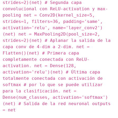
strides=2)(net) # Segunda capa
convolucional con ReLU-activation y max-
pooling net = Conv2D(kernel_size=5,
strides=1, filters=36, padding='same',
activation='relu', name='layer_conv2')
(net) net = MaxPooling2D(pool_size=2,
strides=2)(net) # Aplanar la salida de la
capa conv de 4-dim a 2-dim. net =
Flatten()(net) # Primera capa
completamente conectada con ReLU-
activation. net = Dense(128,
activation='relu')(net) # Última capa
totalmente conectada con activación de
softmax # por lo que se puede utilizar
para la clasificación. net =
Dense(num_classes, activation='softmax')
(net) # Salida de la red neuronal outputs
= net