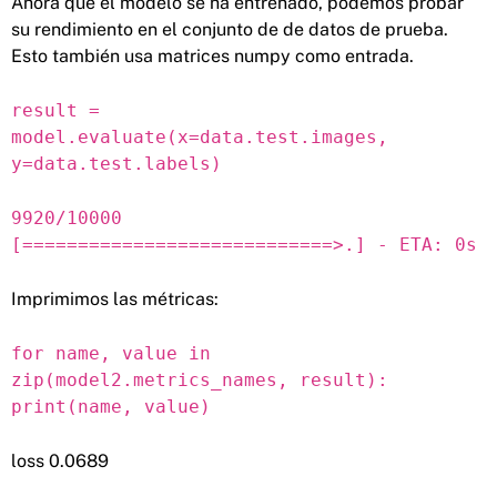
Ahora que el modelo se ha entrenado, podemos probar
su rendimiento en el conjunto de de datos de prueba.
Esto también usa matrices numpy como entrada.
result =
model.evaluate(x=data.test.images,
y=data.test.labels)
9920/10000
[============================>.] - ETA: 0s
Imprimimos las métricas:
for name, value in
zip(model2.metrics_names, result):
print(name, value)
loss 0.0689