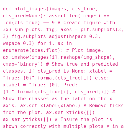
def plot_images(images, cls_true,
cls_pred=None): assert len(images) ==
len(cls_true) == 9 # Create figure with
3x3 sub-plots. fig, axes = plt.subplots(3,
3) fig.subplots_adjust(hspace=0.3,
wspace=0.3) for i, ax in
enumerate(axes.flat): # Plot image.
ax.imshow(images[i].reshape(img_shape),
cmap='binary') # Show true and predicted
classes. if cls_pred is None: xlabel =
"True: {0}".format(cls_true[i]) else:
xlabel = "True: {0}, Pred:
{1}".format(cls_true[i], cls_pred[i]) #
Show the classes as the label on the x-
axis. ax.set_xlabel(xlabel) # Remove ticks
from the plot. ax.set_xticks([])
ax.set_yticks([]) # Ensure the plot is
shown correctly with multiple plots # in a