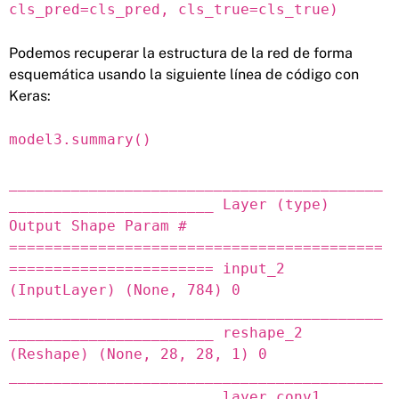
cls_pred=cls_pred, cls_true=cls_true)
Podemos recuperar la estructura de la red de forma
esquemática usando la siguiente línea de código con
Keras:
model3.summary()
__________________________________________
_______________________ Layer (type)
Output Shape Param #
==========================================
======================= input_2
(InputLayer) (None, 784) 0
__________________________________________
_______________________ reshape_2
(Reshape) (None, 28, 28, 1) 0
__________________________________________
_______________________ layer_conv1