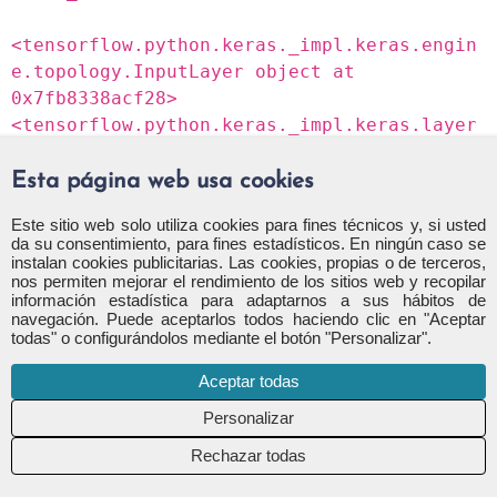
<tensorflow.python.keras._impl.keras.engin
e.topology.InputLayer object at
0x7fb8338acf28>
<tensorflow.python.keras._impl.keras.layer
s.convolutional.Conv2D object at
0x7fb8338acef0>
Esta página web usa cookies
Este sitio web solo utiliza cookies para fines técnicos y, si usted
Pesos convolucionales
da su consentimiento, para fines estadísticos. En ningún caso se
instalan cookies publicitarias. Las cookies, propias o de terceros,
Ahora que tenemos las capas, podemos obtener sus
nos permiten mejorar el rendimiento de los sitios web y recopilar
información estadística para adaptarnos a sus hábitos de
pesos fácilmente.
navegación. Puede aceptarlos todos haciendo clic en "Aceptar
todas" o configurándolos mediante el botón "Personalizar".
Creamos una función auxiliar para trazar los pesos
Aceptar todas
convolucionales:
def plot_conv_weights(weights,
Rechazar todas
input_channel=0): # Get the lowest and
highest values for the weights. # This is