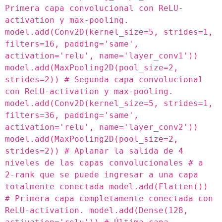
Primera capa convolucional con ReLU-
activation y max-pooling.
model.add(Conv2D(kernel_size=5, strides=1,
filters=16, padding='same',
activation='relu', name='layer_conv1'))
model.add(MaxPooling2D(pool_size=2,
strides=2)) # Segunda capa convolucional
con ReLU-activation y max-pooling.
model.add(Conv2D(kernel_size=5, strides=1,
filters=36, padding='same',
activation='relu', name='layer_conv2'))
model.add(MaxPooling2D(pool_size=2,
strides=2)) # Aplanar la salida de 4
niveles de las capas convolucionales # a
2-rank que se puede ingresar a una capa
totalmente conectada model.add(Flatten())
# Primera capa completamente conectada con
ReLU-activation. model.add(Dense(128,