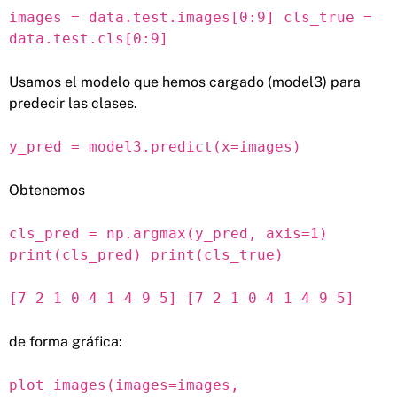
images = data.test.images[0:9] cls_true =
data.test.cls[0:9]
Usamos el modelo que hemos cargado (model3) para
predecir las clases.
y_pred = model3.predict(x=images)
Obtenemos
cls_pred = np.argmax(y_pred, axis=1)
print(cls_pred) print(cls_true)
[7 2 1 0 4 1 4 9 5] [7 2 1 0 4 1 4 9 5]
de forma gráfica:
plot_images(images=images,