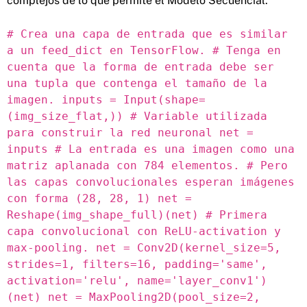
complejos de lo que permite el Modelo Secuencial.
# Crea una capa de entrada que es similar
a un feed_dict en TensorFlow. # Tenga en
cuenta que la forma de entrada debe ser
una tupla que contenga el tamaño de la
imagen. inputs = Input(shape=
(img_size_flat,)) # Variable utilizada
para construir la red neuronal net =
inputs # La entrada es una imagen como una
matriz aplanada con 784 elementos. # Pero
las capas convolucionales esperan imágenes
con forma (28, 28, 1) net =
Reshape(img_shape_full)(net) # Primera
capa convolucional con ReLU-activation y
max-pooling. net = Conv2D(kernel_size=5,
strides=1, filters=16, padding='same',
activation='relu', name='layer_conv1')
(net) net = MaxPooling2D(pool_size=2,