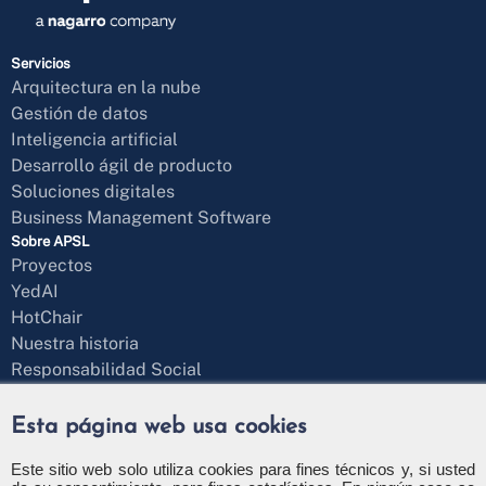
Servicios
Arquitectura en la nube
Gestión de datos
Inteligencia artificial
Desarrollo ágil de producto
Soluciones digitales
Business Management Software
Sobre APSL
Proyectos
YedAI
HotChair
Nuestra historia
Responsabilidad Social
Blog
¿Hablamos?
Esta página web usa cookies
Formulario de contacto
+34 971 43 97 71
Este sitio web solo utiliza cookies para fines técnicos y, si usted